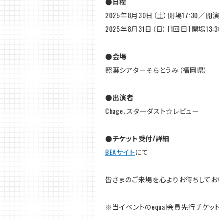
●日程
2025年8月30日（土）開場17:30／開演1
2025年8月31日（日）［1回目］開場13:3
●会場
照葉シアターそらとうみ（福岡県）
●出演者
Chage、スターダスト☆レビュー
●チケット受付/詳細
BEAサイト
にて
皆さまのご来場を心よりお待ちしてお
※当イベントのequal会員先行チケ