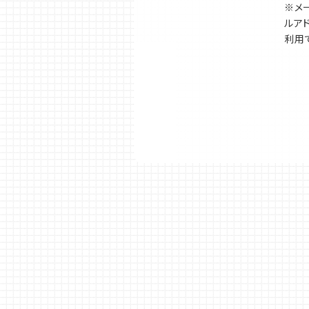
※メー
ルア
利用