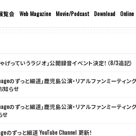
展覧会
Web Magazine
Movie/Podcast
Download
Online
ちゃげっていうラジオ」公開録音イベント決定！（8/3追記）
Chageのずっと細道」鹿児島公演・リアルファンミーティン
お知らせ
Chageのずっと細道」鹿児島公演・リアルファンミーティ
らせ
ageのずっと細道 YouTube Channel 更新！