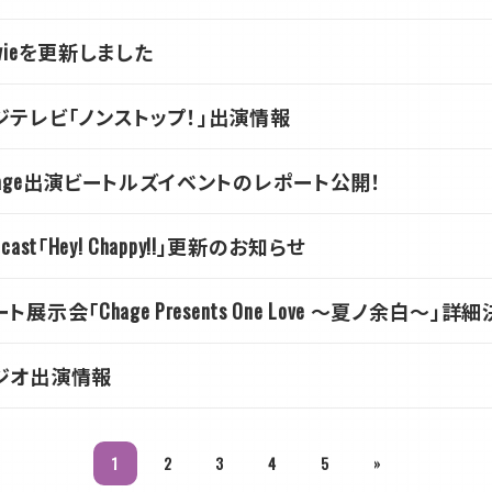
ovieを更新しました
ジテレビ「ノンストップ！」出演情報
hage出演ビートルズイベントのレポート公開！
dcast「Hey! Chappy!!」更新のお知らせ
ト展示会「Chage Presents One Love ～夏ノ余白～」詳
ジオ出演情報
1
2
3
4
5
»